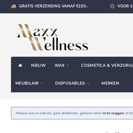
GRATIS VERZENDING VANAF €150,-
VOOR 1
NIEUW
WAX
COSMETICA & VERZOR
MEUBILAIR
DISPOSABLES
MERKEN
Helaas kun je niet als gast afrekenen, gelieve eerst
in te loggen
of t