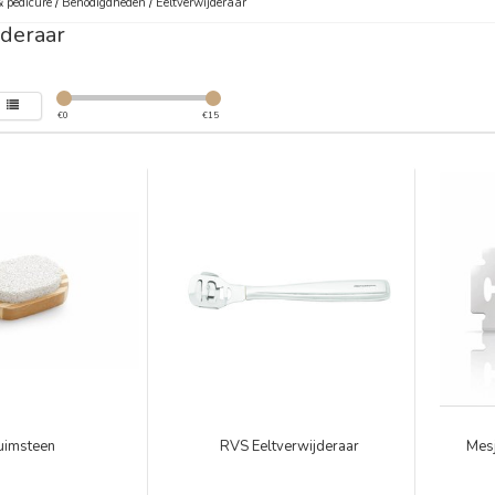
 pedicure
/
Benodigdheden
/
Eeltverwijderaar
jderaar
€
0
€
15
uimsteen
RVS Eeltverwijderaar
Mesj