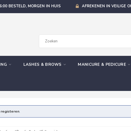
6:00 BESTELD, MORGEN IN HUIS
AFREKENEN IN VEILIGE 
GING
LASHES & BROWS
MANICURE & PEDICURE
e
registeren
.