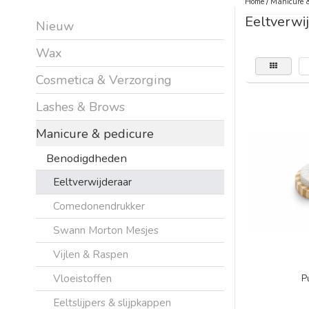
Home
/
Manicure &
Eeltverwi
Nieuw
Wax
Cosmetica & Verzorging
Lashes & Brows
Manicure & pedicure
Benodigdheden
Eeltverwijderaar
Comedonendrukker
Swann Morton Mesjes
Vijlen & Raspen
Vloeistoffen
P
Eeltslijpers & slijpkappen