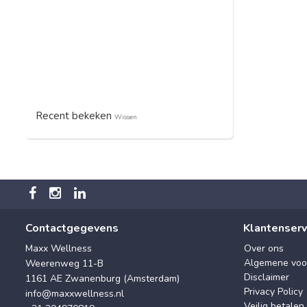
Recent bekeken
Wissen
Contactgegevens
Klantenserv
Maxx Wellness
Over ons
Algemene voo
Weerenweg 11-B
Disclaimer
1161 AE Zwanenburg (Amsterdam)
Privacy Policy
info@maxxwellness.nl
Veilig betalen