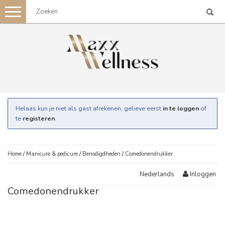
Toggle
navigation
Helaas kun je niet als gast afrekenen, gelieve eerst
in te loggen
of
te
registeren
.
Home
/
Manicure & pedicure
/
Benodigdheden
/
Comedonendrukker
Inloggen
Nederlands
Comedonendrukker