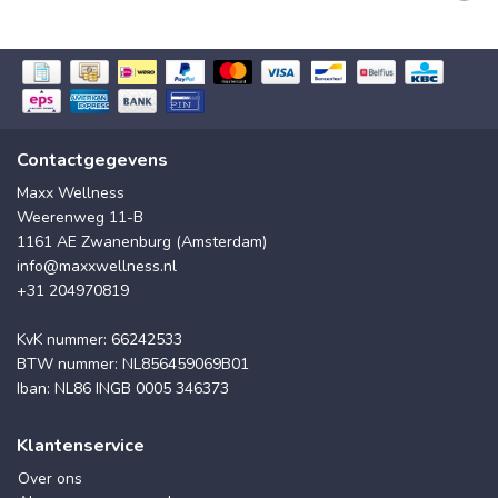
Contactgegevens
Maxx Wellness
Weerenweg 11-B
1161 AE Zwanenburg (Amsterdam)
info@maxxwellness.nl
+31 204970819
KvK nummer: 66242533
BTW nummer: NL856459069B01
Iban: NL86 INGB 0005 346373
Klantenservice
Over ons