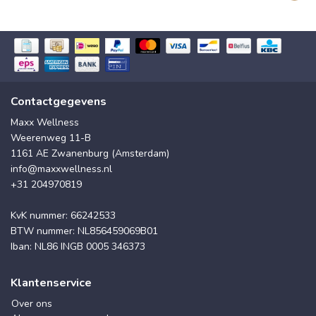
Contactgegevens
Maxx Wellness
Weerenweg 11-B
1161 AE Zwanenburg (Amsterdam)
info@maxxwellness.nl
+31 204970819
KvK nummer: 66242533
BTW nummer: NL856459069B01
Iban: NL86 INGB 0005 346373
Klantenservice
Over ons