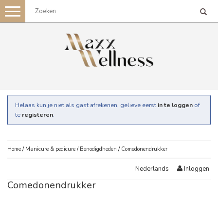
Toggle
navigation
Helaas kun je niet als gast afrekenen, gelieve eerst
in te loggen
of
te
registeren
.
Home
/
Manicure & pedicure
/
Benodigdheden
/
Comedonendrukker
Inloggen
Nederlands
Comedonendrukker