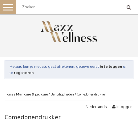
Toggle
navigation
Helaas kun je niet als gast afrekenen, gelieve eerst
in te loggen
of
te
registeren
.
Home
/
Manicure & pedicure
/
Benodigdheden
/
Comedonendrukker
Inloggen
Nederlands
Comedonendrukker