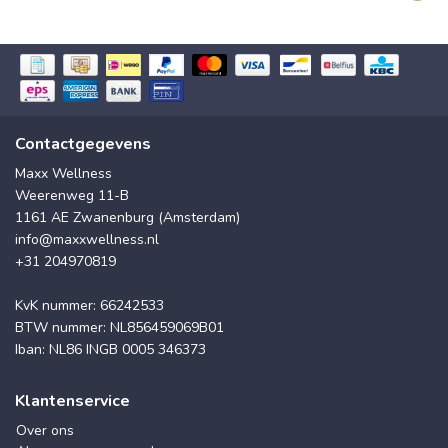
Contactgegevens
Maxx Wellness
Weerenweg 11-B
1161 AE Zwanenburg (Amsterdam)
info@maxxwellness.nl
+31 204970819
KvK nummer: 66242533
BTW nummer: NL856459069B01
Iban: NL86 INGB 0005 346373
Klantenservice
Over ons