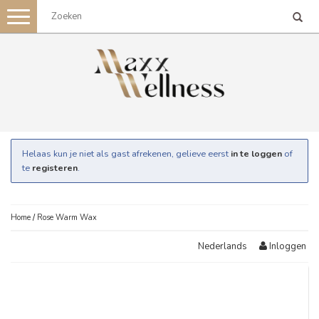
Toggle
navigation
Helaas kun je niet als gast afrekenen, gelieve eerst
in te loggen
of
te
registeren
.
Home
/
Rose Warm Wax
Inloggen
Nederlands