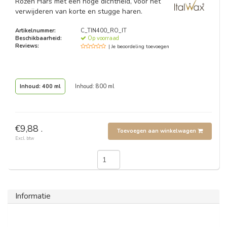
Rozen Hars met een hoge dichtheid, voor het
verwijderen van korte en stugge haren.
Artikelnummer:
C_TIN400_RO_IT
Beschikbaarheid:
Op voorraad
Reviews:
| Je beoordeling toevoegen
Inhoud: 400 ml
Inhoud: 800 ml
€9,88 .
Toevoegen aan winkelwagen
Excl. btw
Informatie