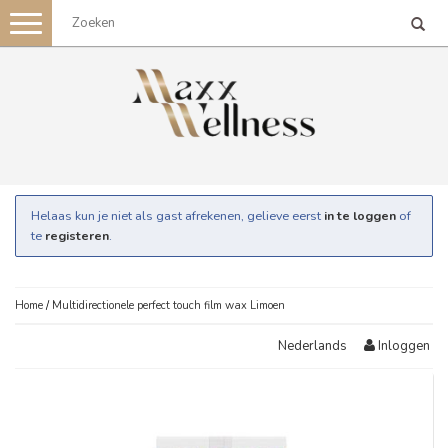
Toggle
navigation
Helaas kun je niet als gast afrekenen, gelieve eerst
in te loggen
of
te
registeren
.
Home
/
Multidirectionele perfect touch film wax Limoen
Inloggen
Nederlands