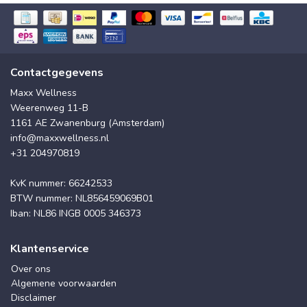
Contactgegevens
Maxx Wellness
Weerenweg 11-B
1161 AE Zwanenburg (Amsterdam)
info@maxxwellness.nl
+31 204970819
KvK nummer: 66242533
BTW nummer: NL856459069B01
Iban: NL86 INGB 0005 346373
Klantenservice
Over ons
Algemene voorwaarden
Disclaimer