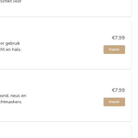
schikt voor
€7,99
or gebruik
ht en hals.
Kopen
€7,99
mond, neus en
ichtmaskers.
Kopen