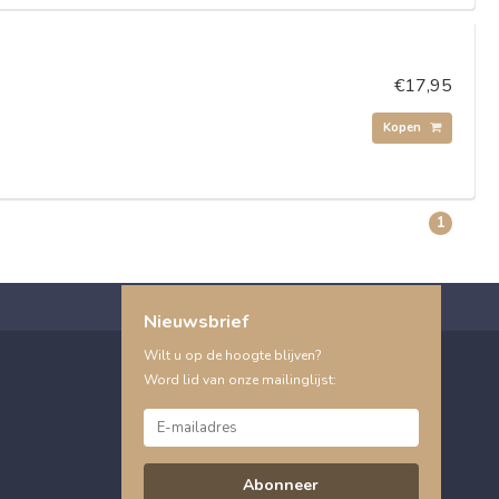
€17,95
Kopen
1
Nieuwsbrief
Wilt u op de hoogte blijven?
Word lid van onze mailinglijst:
Abonneer