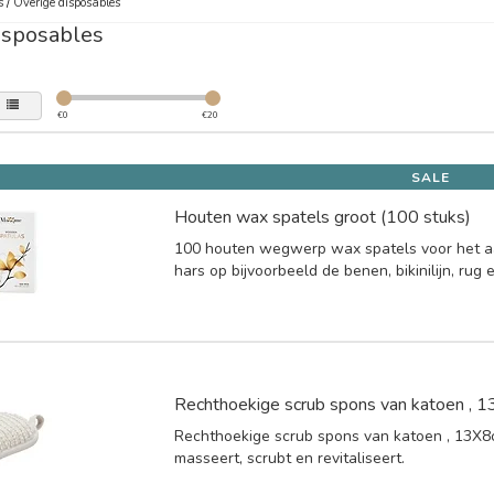
s
/
Overige disposables
isposables
€
0
€
20
SALE
Houten wax spatels groot (100 stuks)
100 houten wegwerp wax spatels voor het 
hars op bijvoorbeeld de benen, bikinilijn, rug 
Rechthoekige scrub spons van katoen , 
Rechthoekige scrub spons van katoen , 13X8
masseert, scrubt en revitaliseert.