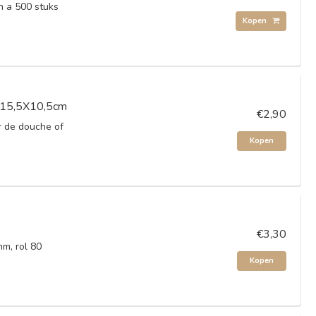
en a 500 stuks
Kopen
, 15,5X10,5cm
€2,90
r de douche of
Kopen
€3,30
m, rol 80
Kopen