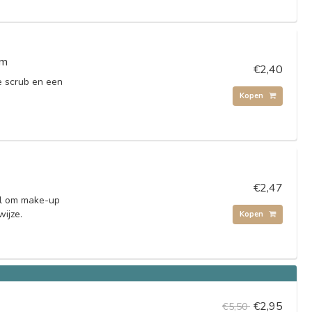
cm
€2,40
e scrub en een
Kopen
€2,47
eel om make-up
wijze.
Kopen
€2,95
€5,50