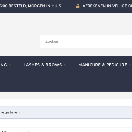
6:00 BESTELD, MORGEN IN HUIS
AFREKENEN IN VEILIGE 
GING
LASHES & BROWS
MANICURE & PEDICURE
e
registeren
.