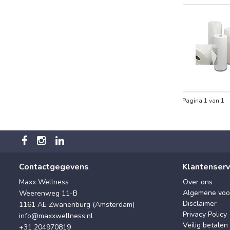
Pagina 1 van 1
Contactgegevens
Klantenserv
Maxx Wellness
Over ons
Algemene voo
Weerenweg 11-B
Disclaimer
1161 AE Zwanenburg (Amsterdam)
Privacy Policy
info@maxxwellness.nl
Veilig betalen
+31 204970819