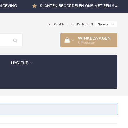
OMGEVING
KLANTEN BEOORDELEN ONS MET EEN 9,4
Nederlands
INLOGGEN
|
REGISTREREN
WINKELWAGEN
0
Producten
HYGIËNE