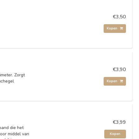
€3,50
Kopen
€3,90
meter. Zorgt
uchegel
Kopen
€3,99
band die het
door middel van
Kopen