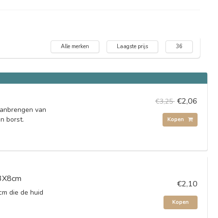
Alle merken
Laagste prijs
36
€2,06
€3,25
aanbrengen van
en borst.
Kopen
13X8cm
€2,10
cm die de huid
Kopen