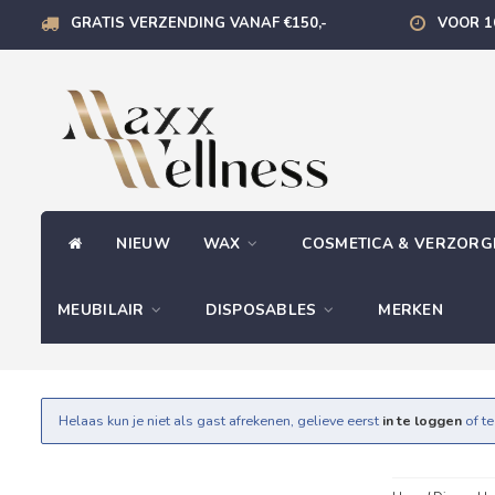
GRATIS VERZENDING VANAF €150,-
VOOR 1
NIEUW
WAX
COSMETICA & VERZOR
MEUBILAIR
DISPOSABLES
MERKEN
Helaas kun je niet als gast afrekenen, gelieve eerst
in te loggen
of t