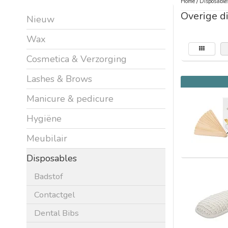
Home
/
Disposable
Overige d
Nieuw
Wax
Cosmetica & Verzorging
Lashes & Brows
Manicure & pedicure
Hygiëne
Meubilair
Disposables
Badstof
Contactgel
Dental Bibs