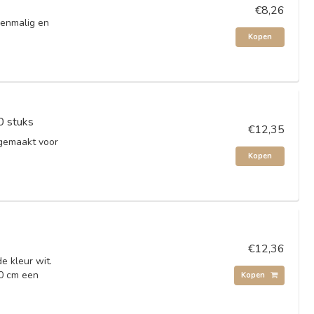
€8,26
eenmalig en
Kopen
0 stuks
€12,35
gemaakt voor
Kopen
€12,36
e kleur wit.
50 cm een
Kopen