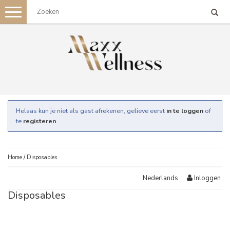
Toggle
navigation
Helaas kun je niet als gast afrekenen, gelieve eerst
in te loggen
of
te
registeren
.
Home
/
Disposables
Inloggen
Nederlands
Disposables