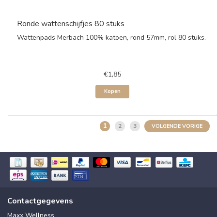
Ronde wattenschijfjes 80 stuks
Wattenpads Merbach 100% katoen, rond 57mm, rol 80 stuks.
€1,85
Kopen
1
2
3
VOLGENDE VORIGE
Contactgegevens
Maxx Wellness