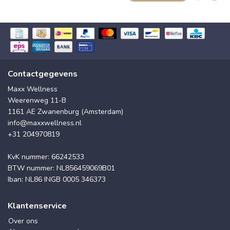
Contactgegevens
Maxx Wellness
Weerenweg 11-B
1161 AE Zwanenburg (Amsterdam)
info@maxxwellness.nl
+31 204970819
KvK nummer: 66242533
BTW nummer: NL856459069B01
Iban: NL86 INGB 0005 346373
Klantenservice
Over ons