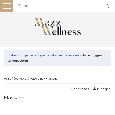
Toggle
navigation
Helaas kun je niet als gast afrekenen, gelieve eerst
in te loggen
of
te
registeren
.
Home
/
Cosmetica & Verzorging
/
Massage
Inloggen
Nederlands
Massage