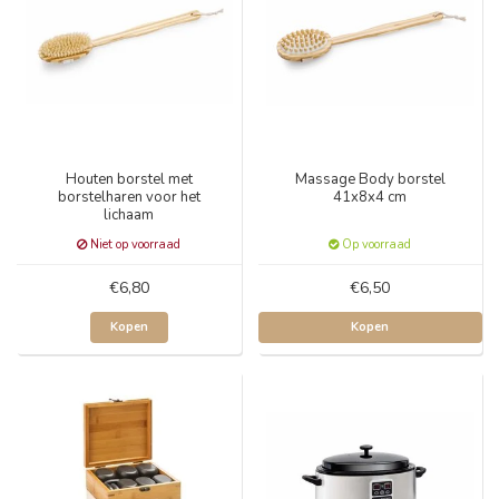
Houten borstel met
Massage Body borstel
borstelharen voor het
41x8x4 cm
lichaam
Niet op voorraad
Op voorraad
€6,80
€6,50
Kopen
Kopen