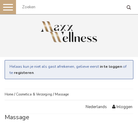
Toggle
navigation
Helaas kun je niet als gast afrekenen, gelieve eerst
in te loggen
of
te
registeren
.
Home
/
Cosmetica & Verzorging
/
Massage
Inloggen
Nederlands
Massage