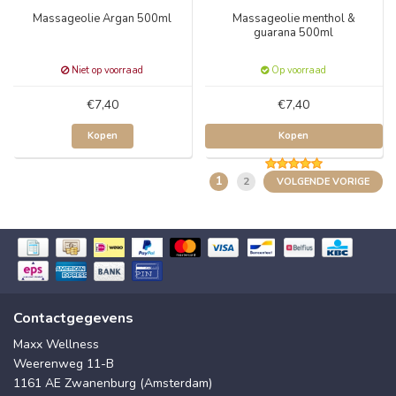
Massageolie Argan 500ml
Massageolie menthol &
guarana 500ml
Niet op voorraad
Op voorraad
€7,40
€7,40
Kopen
Kopen
1
2
VOLGENDE VORIGE
Contactgegevens
Maxx Wellness
Weerenweg 11-B
1161 AE Zwanenburg (Amsterdam)