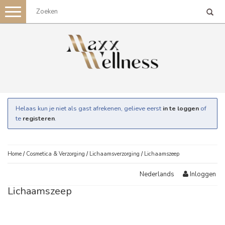
Toggle
navigation
Helaas kun je niet als gast afrekenen, gelieve eerst
in te loggen
of
te
registeren
.
Home
/
Cosmetica & Verzorging
/
Lichaamsverzorging
/
Lichaamszeep
Inloggen
Nederlands
Lichaamszeep