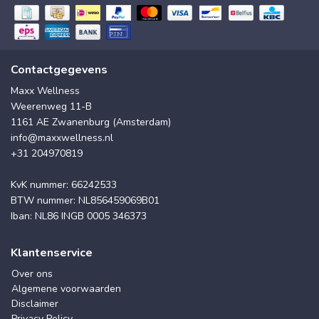
Contactgegevens
Maxx Wellness
Weerenweg 11-B
1161 AE Zwanenburg (Amsterdam)
info@maxxwellness.nl
+31 204970819
KvK nummer: 66242533
BTW nummer: NL856459069B01
Iban: NL86 INGB 0005 346373
Klantenservice
Over ons
Algemene voorwaarden
Disclaimer
Privacy Policy