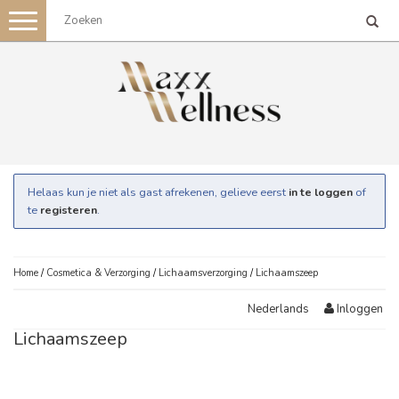
Toggle
navigation
Helaas kun je niet als gast afrekenen, gelieve eerst
in te loggen
of
te
registeren
.
Home
/
Cosmetica & Verzorging
/
Lichaamsverzorging
/
Lichaamszeep
Inloggen
Nederlands
Lichaamszeep