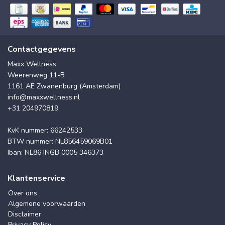
Contactgegevens
Maxx Wellness
Weerenweg 11-B
1161 AE Zwanenburg (Amsterdam)
info@maxxwellness.nl
+31 204970819
KvK nummer: 66242533
BTW nummer: NL856459069B01
Iban: NL86 INGB 0005 346373
Klantenservice
Over ons
Algemene voorwaarden
Disclaimer
Privacy Policy