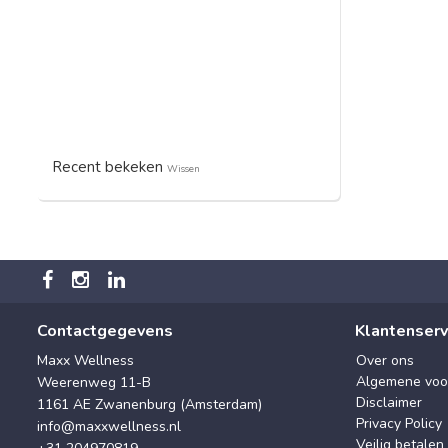
Recent bekeken
Wissen
Contactgegevens
Klantenserv
Maxx Wellness
Over ons
Algemene voo
Weerenweg 11-B
Disclaimer
1161 AE Zwanenburg (Amsterdam)
Privacy Policy
info@maxxwellness.nl
Veilig betalen