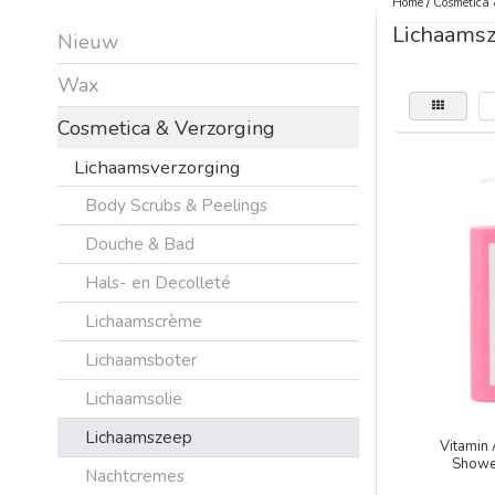
Home
/
Cosmetica 
Lichaams
Nieuw
Wax
Cosmetica & Verzorging
Lichaamsverzorging
Body Scrubs & Peelings
Douche & Bad
Hals- en Decolleté
Lichaamscrème
Lichaamsboter
Lichaamsolie
Lichaamszeep
Vitamin 
Showe
Nachtcremes