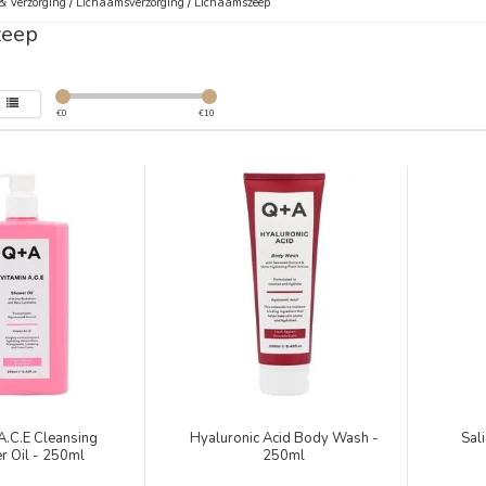
& Verzorging
/
Lichaamsverzorging
/
Lichaamszeep
zeep
€
0
€
10
A.C.E Cleansing
Hyaluronic Acid Body Wash -
Sal
r Oil - 250ml
250ml