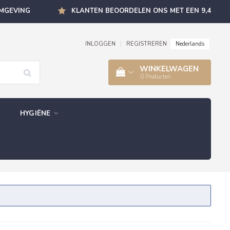
OMGEVING
KLANTEN BEOORDELEN ONS MET EEN 9,4
Nederlands
INLOGGEN
|
REGISTREREN
WINKELWAGEN
0
Producten
HYGIËNE