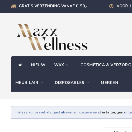
GRATIS VERZENDING VANAF €150,-
VOOR 1
NIEUW
WAX
COSMETICA & VERZOR
MEUBILAIR
DISPOSABLES
MERKEN
Helaas kun je niet als gast afrekenen, gelieve eerst
in te loggen
of t