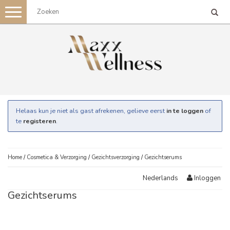
Toggle
navigation
Helaas kun je niet als gast afrekenen, gelieve eerst
in te loggen
of
te
registeren
.
Home
/
Cosmetica & Verzorging
/
Gezichtsverzorging
/
Gezichtserums
Inloggen
Nederlands
Gezichtserums