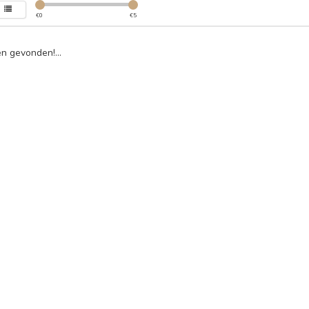
€
0
€
5
n gevonden!...