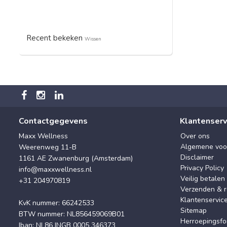
Recent bekeken
Wissen
Contactgegevens
Klantenserv
Maxx Wellness
Over ons
Algemene voo
Weerenweg 11-B
Disclaimer
1161 AE Zwanenburg (Amsterdam)
Privacy Policy
info@maxxwellness.nl
Veilig betalen
+31 204970819
Verzenden & r
Klantenservic
KvK nummer: 66242533
Sitemap
BTW nummer: NL856459069B01
Herroepingsfo
Iban: NL86 INGB 0005 346373