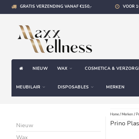
GRATIS VERZENDING VANAF €150,-
VOOR 1
NIEUW
WAX
COSMETICA & VERZOR
MEUBILAIR
DISPOSABLES
MERKEN
Home
/
Merken
/
Pr
Prino Plas
Nieuw
Wax