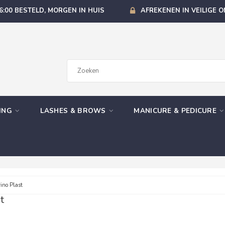
6:00 BESTELD, MORGEN IN HUIS
AFREKENEN IN VEILIGE 
GING
LASHES & BROWS
MANICURE & PEDICURE
ino Plast
t