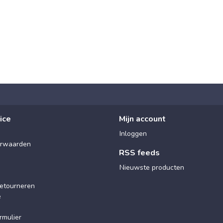
ice
Mijn account
Inloggen
rwaarden
RSS feeds
Nieuwste producten
etourneren
e
rmulier