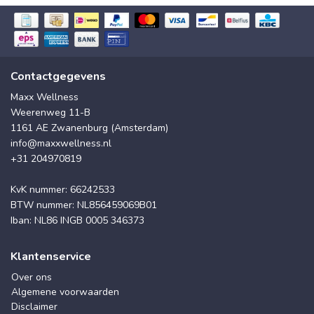
Contactgegevens
Maxx Wellness
Weerenweg 11-B
1161 AE Zwanenburg (Amsterdam)
info@maxxwellness.nl
+31 204970819
KvK nummer: 66242533
BTW nummer: NL856459069B01
Iban: NL86 INGB 0005 346373
Klantenservice
Over ons
Algemene voorwaarden
Disclaimer