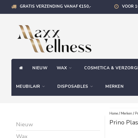
GRATIS VERZENDING VANAF €150,-
VOOR 1
NIEUW
WAX
COSMETICA & VERZOR
MEUBILAIR
DISPOSABLES
MERKEN
Home
/
Merken
/
Pr
Prino Plas
Nieuw
Wax