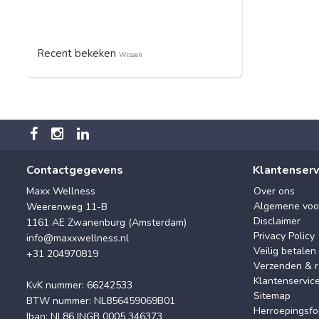
Recent bekeken
Wissen
Contactgegevens
Klantenserv
Maxx Wellness
Over ons
Algemene voo
Weerenweg 11-B
Disclaimer
1161 AE Zwanenburg (Amsterdam)
Privacy Policy
info@maxxwellness.nl
Veilig betalen
+31 204970819
Verzenden & r
Klantenservic
KvK nummer: 66242533
Sitemap
BTW nummer: NL856459069B01
Herroepingsfo
Iban: NL86 INGB 0005 346373