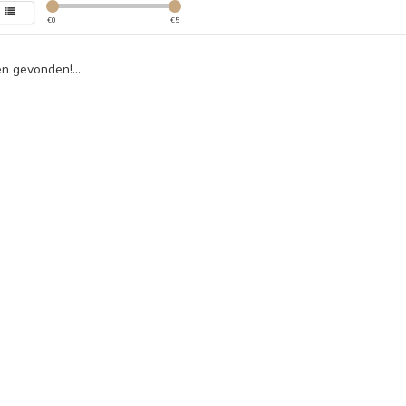
€
0
€
5
n gevonden!...