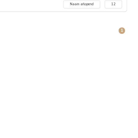
Naam aflopend
12
1