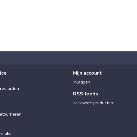
ice
Mijn account
Inloggen
rwaarden
RSS feeds
Nieuwste producten
etourneren
e
rmulier