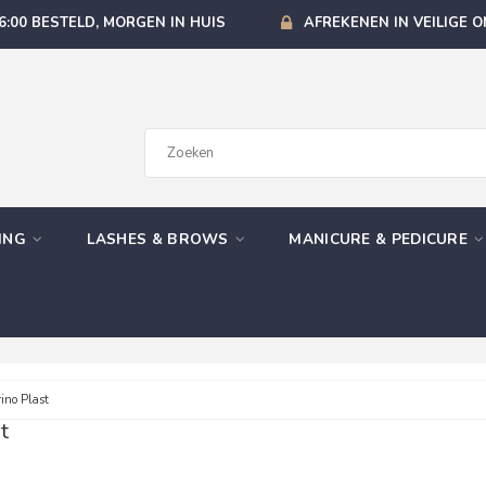
6:00 BESTELD, MORGEN IN HUIS
AFREKENEN IN VEILIGE 
GING
LASHES & BROWS
MANICURE & PEDICURE
ino Plast
t