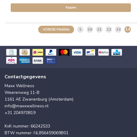
Kopen
14
1
10
11
12
13
VORIGE PAGINA
Contactgegevens
Maxx Wellness
Weerenweg 11-B
1161 AE Zwanenburg (Amsterdam)
info@maxxwellness.nl
+31 204970819
KvK nummer: 66242533
BTW nummer: NL856459069B01