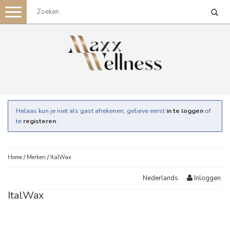
Toggle
navigation
Helaas kun je niet als gast afrekenen, gelieve eerst
in te loggen
of
te
registeren
.
Home
/
Merken
/
ItalWax
Inloggen
Nederlands
ItalWax