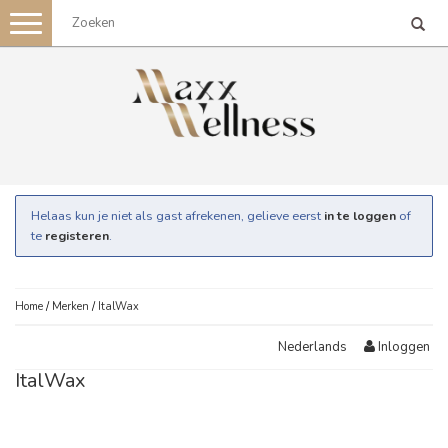
Toggle
navigation
Helaas kun je niet als gast afrekenen, gelieve eerst
in te loggen
of
te
registeren
.
Home
/
Merken
/
ItalWax
Inloggen
Nederlands
ItalWax