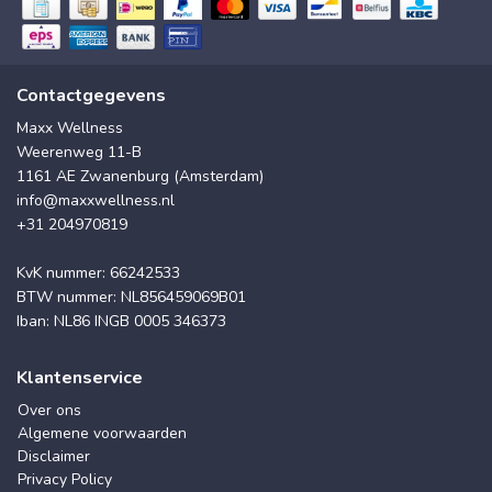
Contactgegevens
Maxx Wellness
Weerenweg 11-B
1161 AE Zwanenburg (Amsterdam)
info@maxxwellness.nl
+31 204970819
KvK nummer: 66242533
BTW nummer: NL856459069B01
Iban: NL86 INGB 0005 346373
Klantenservice
Over ons
Algemene voorwaarden
Disclaimer
Privacy Policy