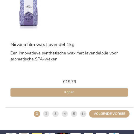
Nirvana film wax Lavendel 1kg
Een innovatieve synthetische wax met lavendelolie voor
aromatische SPA-waxen
€19,79
Kopen
1
2
3
4
5
14
VOLGENDE VORIGE