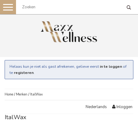
Toggle
navigation
Helaas kun je niet als gast afrekenen, gelieve eerst
in te loggen
of
te
registeren
.
Home
/
Merken
/
ItalWax
Inloggen
Nederlands
ItalWax