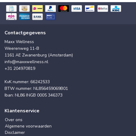
Contactgegevens
Maxx Wellness
Weerenweg 11-B
1161 AE Zwanenburg (Amsterdam)
info@maxxwellness.nl
+31 204970819
KvK nummer: 66242533
BTW nummer: NL856459069B01
Iban: NL86 INGB 0005 346373
Klantenservice
Over ons
Algemene voorwaarden
Disclaimer