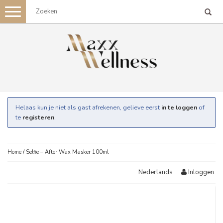
Toggle
navigation
Helaas kun je niet als gast afrekenen, gelieve eerst
in te loggen
of
te
registeren
.
Home
/
Selfie – After Wax Masker 100ml
Inloggen
Nederlands