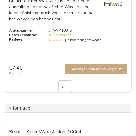
Dit lichte After Wax Mask is een perfecte
aanvulling op Italwax Selfie Wax en is de
ideale finishing touch voor de verzorging na
het waxen van het gezicht.
Artikelnummer:
C_AWM100_SF_IT
Beschikbaarheid:
Op voorraad
Reviews:
| Je beoordeling toevoegen
€7,40 .
Toevoegen aan winkelwagen
Excl. btw
Informatie
Selfie – After Wax Masker 100ml