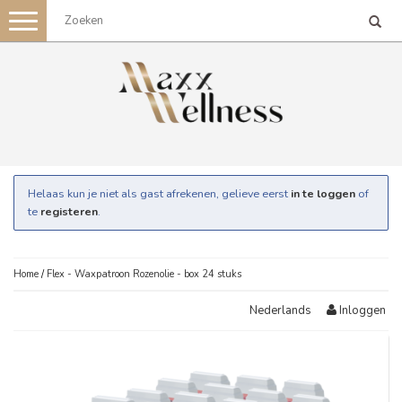
Toggle
navigation
Helaas kun je niet als gast afrekenen, gelieve eerst
in te loggen
of
te
registeren
.
Home
/
Flex - Waxpatroon Rozenolie - box 24 stuks
Inloggen
Nederlands