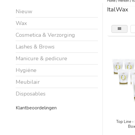
Home
/
Merken
/
I
ItalWax
Nieuw
Wax
Cosmetica & Verzorging
Lashes & Brows
Manicure & pedicure
Hygiëne
Meubilair
Disposables
Klantbeoordelingen
Top Line -
Box