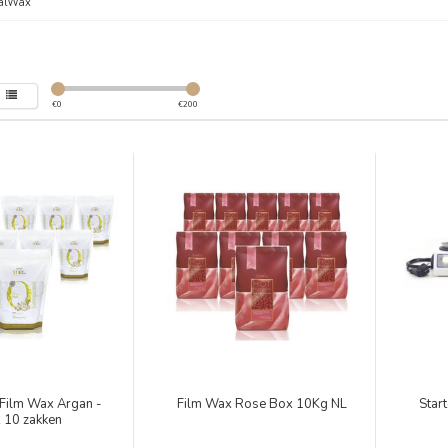
talWax
€
0
€
200
 Film Wax Argan -
Film Wax Rose Box 10Kg NL
Star
 10 zakken