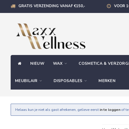
GRATIS VERZENDING VANAF €150,-
VOOR 1
NIEUW
WAX
COSMETICA & VERZOR
MEUBILAIR
DISPOSABLES
MERKEN
Helaas kun je niet als gast afrekenen, gelieve eerst
in te loggen
of t