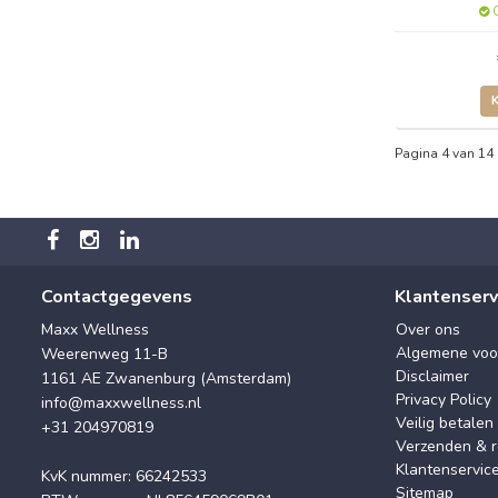
O
Pagina 4 van 14
Contactgegevens
Klantenserv
Maxx Wellness
Over ons
Algemene voo
Weerenweg 11-B
Disclaimer
1161 AE Zwanenburg (Amsterdam)
Privacy Policy
info@maxxwellness.nl
Veilig betalen
+31 204970819
Verzenden & r
Klantenservic
KvK nummer: 66242533
Sitemap