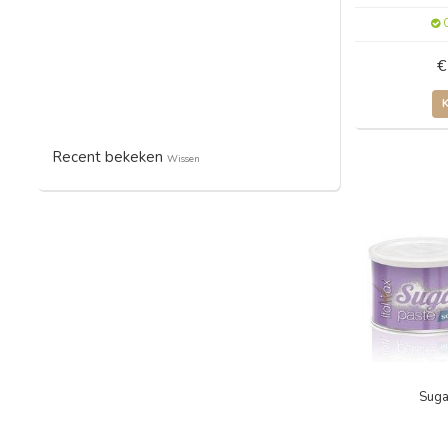
O
€
Recent bekeken
Wissen
Suga