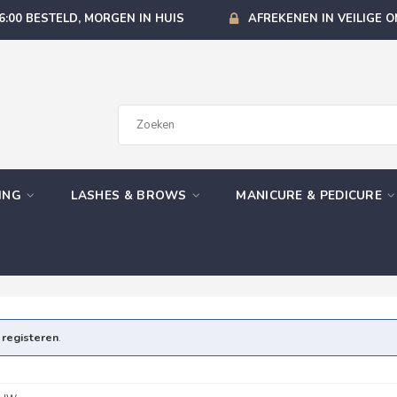
6:00 BESTELD, MORGEN IN HUIS
AFREKENEN IN VEILIGE 
GING
LASHES & BROWS
MANICURE & PEDICURE
e
registeren
.