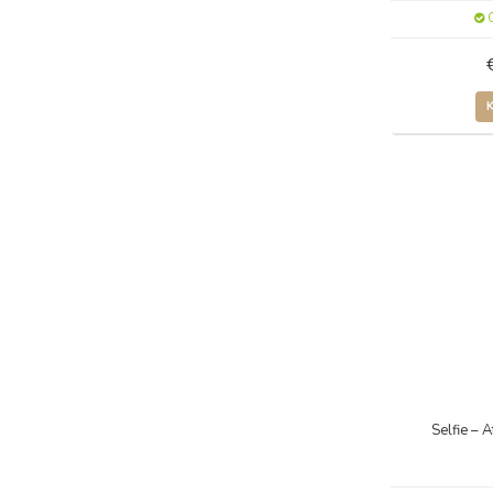
O
Selfie – 