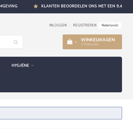
OMGEVING
KLANTEN BEOORDELEN ONS MET EEN 9,4
Nederlands
INLOGGEN
|
REGISTREREN
WINKELWAGEN
0
Producten
HYGIËNE