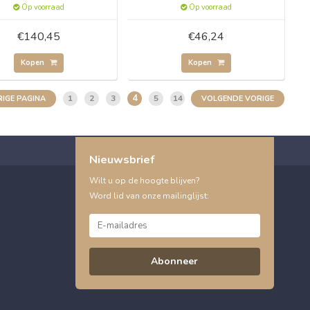
Op voorraad
Op voorraad
€140,45
€46,24
Kopen
Kopen
4
1
2
3
5
14
IGE PAGINA
VOLGENDE VORIGE
Nieuwsbrief
Wilt u op de hoogte blijven?
Word lid van onze mailinglijst:
Abonneer