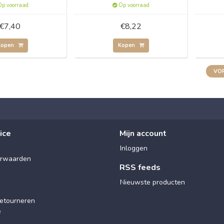
p voorraad
Op voorraad
€7,40
€8,22
Kopen
Kopen
VOR
ice
Mijn account
Inloggen
rwaarden
RSS feeds
Nieuwste producten
etourneren
e