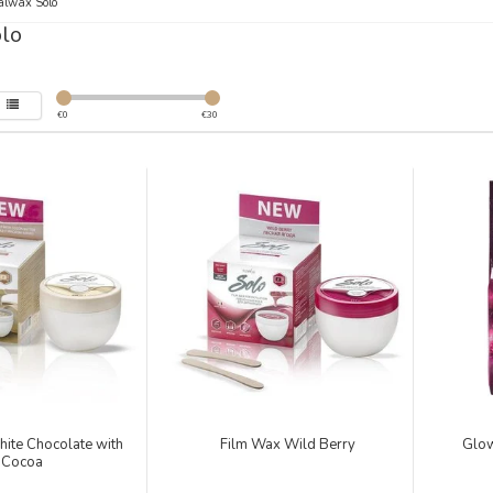
alwax Solo
olo
€
0
€
30
ite Chocolate with
Film Wax Wild Berry
Glow
Cocoa