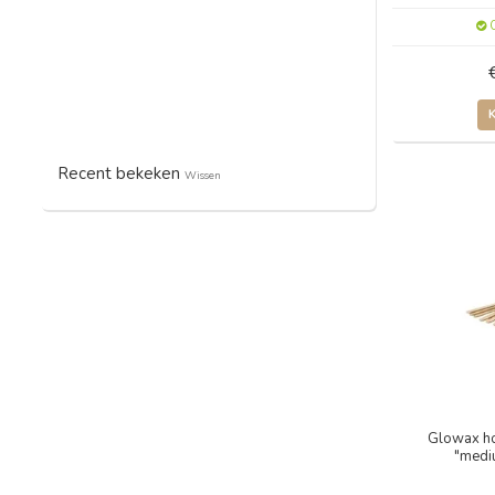
O
Recent bekeken
Wissen
Glowax ho
"medi