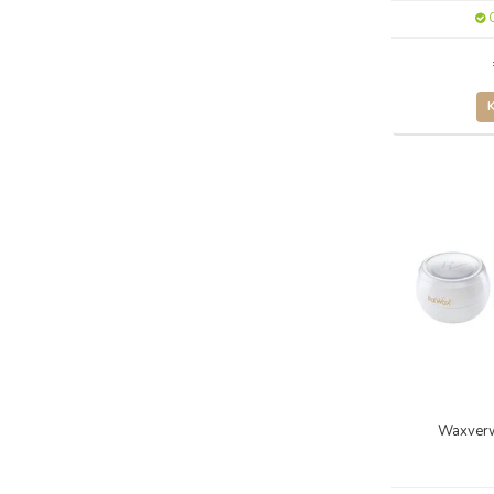
O
Waxver