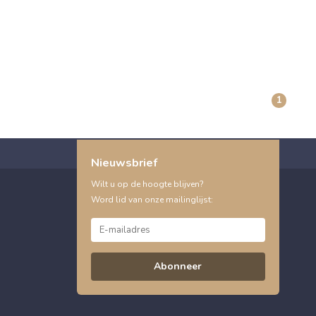
1
Nieuwsbrief
Wilt u op de hoogte blijven?
Word lid van onze mailinglijst:
Abonneer