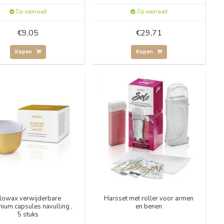
Op voorraad
Op voorraad
€9,05
€29,71
Kopen
Kopen
lowax verwijderbare
Harsset met roller voor armen
nium capsules navulling ,
en benen
5 stuks