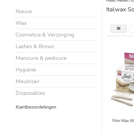
Home
/
Merken
/
It
Italwax S
Nieuw
Wax
Cosmetica & Verzorging
Lashes & Brows
Manicure & pedicure
Hygiëne
Meubilair
Disposables
Klantbeoordelingen
Film Wax Wh