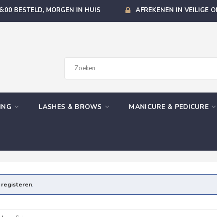
6:00 BESTELD, MORGEN IN HUIS
AFREKENEN IN VEILIGE 
GING
LASHES & BROWS
MANICURE & PEDICURE
e
registeren
.