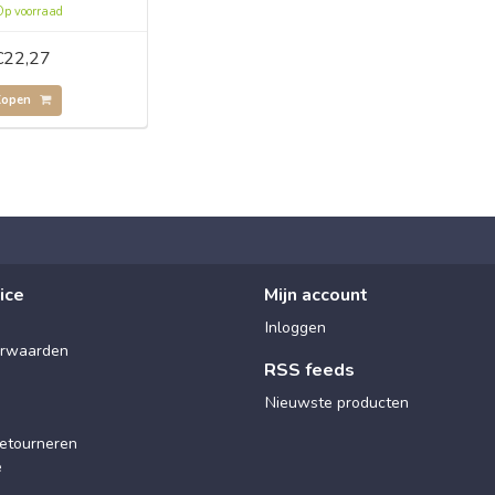
p voorraad
€22,27
Kopen
ice
Mijn account
Inloggen
rwaarden
RSS feeds
Nieuwste producten
etourneren
e