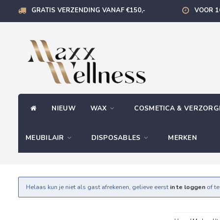
GRATIS VERZENDING VANAF €150,-
VOOR 1
NIEUW
WAX
COSMETICA & VERZOR
MEUBILAIR
DISPOSABLES
MERKEN
Helaas kun je niet als gast afrekenen, gelieve eerst
in te loggen
of t