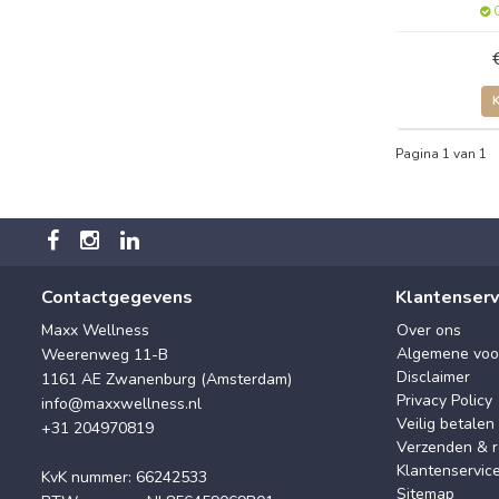
O
Pagina 1 van 1
Contactgegevens
Klantenserv
Maxx Wellness
Over ons
Algemene voo
Weerenweg 11-B
Disclaimer
1161 AE Zwanenburg (Amsterdam)
Privacy Policy
info@maxxwellness.nl
Veilig betalen
+31 204970819
Verzenden & r
Klantenservic
KvK nummer: 66242533
Sitemap