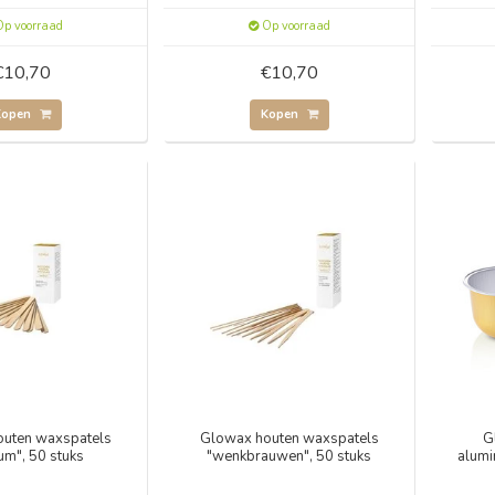
p voorraad
Op voorraad
€10,70
€10,70
Kopen
Kopen
uten waxspatels
Glowax houten waxspatels
G
um", 50 stuks
"wenkbrauwen", 50 stuks
alumi