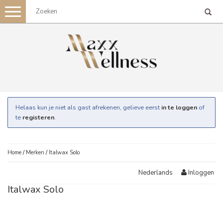
Toggle
navigation
Helaas kun je niet als gast afrekenen, gelieve eerst
in te loggen
of
te
registeren
.
Home
/
Merken
/
Italwax Solo
Inloggen
Nederlands
Italwax Solo