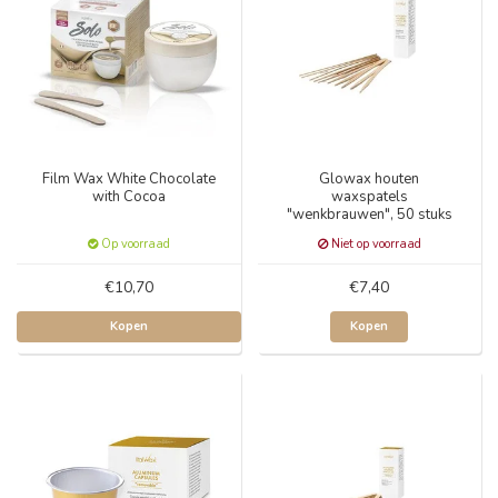
Film Wax White Chocolate
Glowax houten
with Cocoa
waxspatels
"wenkbrauwen", 50 stuks
Op voorraad
Niet op voorraad
€10,70
€7,40
Kopen
Kopen