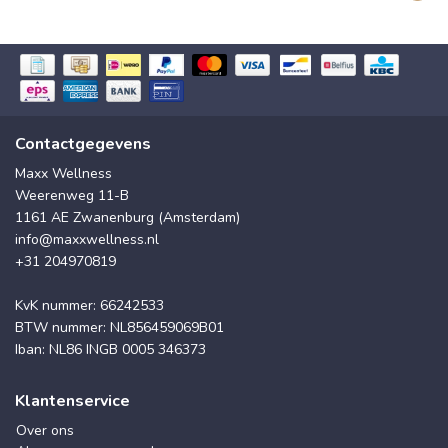
Contactgegevens
Maxx Wellness
Weerenweg 11-B
1161 AE Zwanenburg (Amsterdam)
info@maxxwellness.nl
+31 204970819
KvK nummer: 66242533
BTW nummer: NL856459069B01
Iban: NL86 INGB 0005 346373
Klantenservice
Over ons