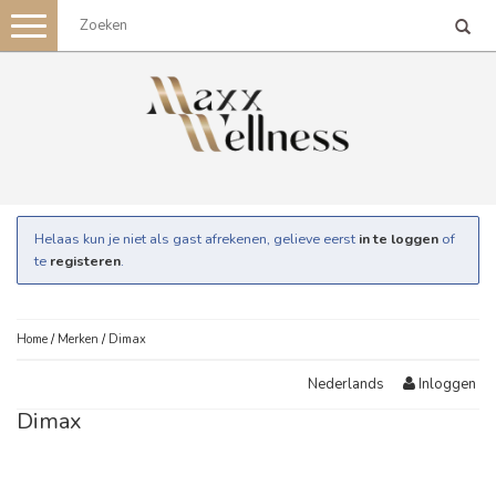
Toggle
navigation
Helaas kun je niet als gast afrekenen, gelieve eerst
in te loggen
of
te
registeren
.
Home
/
Merken
/
Dimax
Inloggen
Nederlands
Dimax