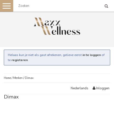
Toggle
navigation
Helaas kun je niet als gast afrekenen, gelieve eerst
in te loggen
of
te
registeren
.
Home
/
Merken
/
Dimax
Inloggen
Nederlands
Dimax