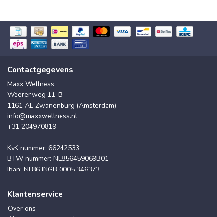
Contactgegevens
Maxx Wellness
Weerenweg 11-B
1161 AE Zwanenburg (Amsterdam)
info@maxxwellness.nl
+31 204970819
KvK nummer: 66242533
BTW nummer: NL856459069B01
Iban: NL86 INGB 0005 346373
Klantenservice
Over ons