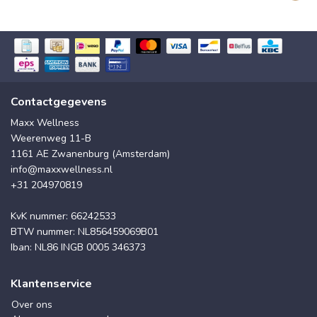
Contactgegevens
Maxx Wellness
Weerenweg 11-B
1161 AE Zwanenburg (Amsterdam)
info@maxxwellness.nl
+31 204970819
KvK nummer: 66242533
BTW nummer: NL856459069B01
Iban: NL86 INGB 0005 346373
Klantenservice
Over ons