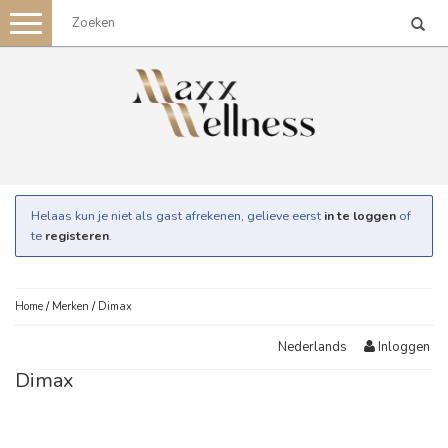
Toggle
navigation
Helaas kun je niet als gast afrekenen, gelieve eerst
in te loggen
of
te
registeren
.
Home
/
Merken
/
Dimax
Inloggen
Nederlands
Dimax