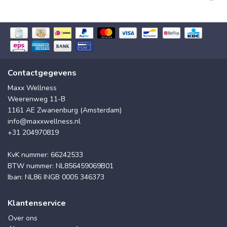
Contactgegevens
Maxx Wellness
Weerenweg 11-B
1161 AE Zwanenburg (Amsterdam)
info@maxxwellness.nl
+31 204970819
KvK nummer: 66242533
BTW nummer: NL856459069B01
Iban: NL86 INGB 0005 346373
Klantenservice
Over ons