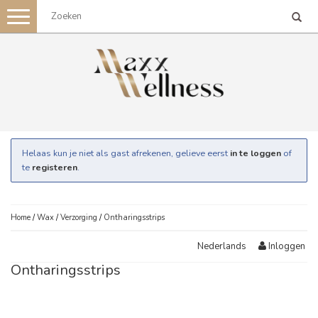
Toggle
navigation
Helaas kun je niet als gast afrekenen, gelieve eerst
in te loggen
of
te
registeren
.
Home
/
Wax
/
Verzorging
/
Ontharingsstrips
Inloggen
Nederlands
Ontharingsstrips