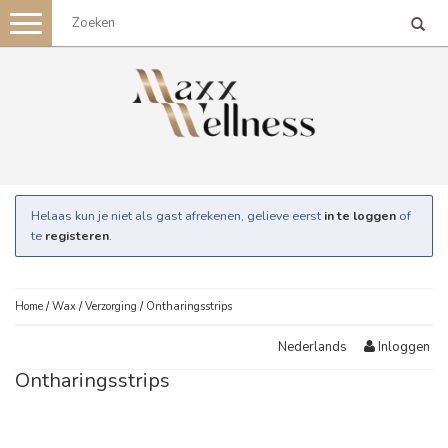
Toggle
navigation
Helaas kun je niet als gast afrekenen, gelieve eerst
in te loggen
of
te
registeren
.
Home
/
Wax
/
Verzorging
/
Ontharingsstrips
Inloggen
Nederlands
Ontharingsstrips