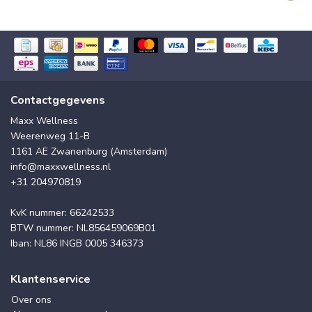
Contactgegevens
Maxx Wellness
Weerenweg 11-B
1161 AE Zwanenburg (Amsterdam)
info@maxxwellness.nl
+31 204970819
KvK nummer: 66242533
BTW nummer: NL856459069B01
Iban: NL86 INGB 0005 346373
Klantenservice
Over ons