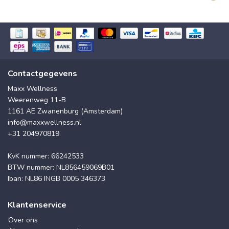
Contactgegevens
Maxx Wellness
Weerenweg 11-B
1161 AE Zwanenburg (Amsterdam)
info@maxxwellness.nl
+31 204970819
KvK nummer: 66242533
BTW nummer: NL856459069B01
Iban: NL86 INGB 0005 346373
Klantenservice
Over ons