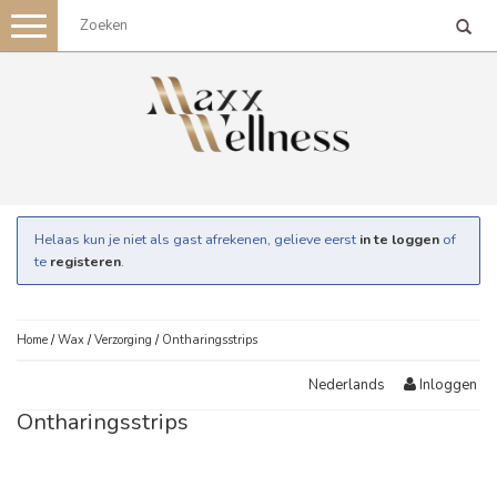
Toggle
navigation
Helaas kun je niet als gast afrekenen, gelieve eerst
in te loggen
of
te
registeren
.
Home
/
Wax
/
Verzorging
/
Ontharingsstrips
Inloggen
Nederlands
Ontharingsstrips