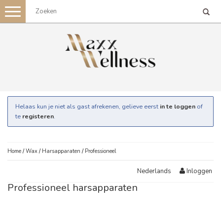
Toggle
navigation
Helaas kun je niet als gast afrekenen, gelieve eerst
in te loggen
of
te
registeren
.
Home
/
Wax
/
Harsapparaten
/
Professioneel
Inloggen
Nederlands
Professioneel harsapparaten