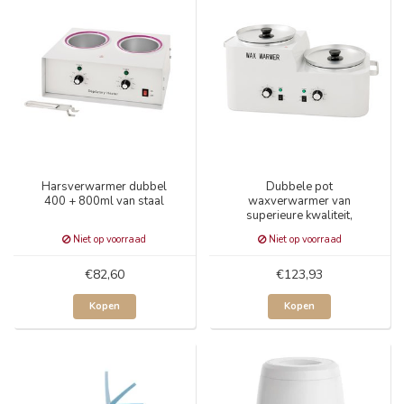
Harsverwarmer dubbel
Dubbele pot
400 + 800ml van staal
waxverwarmer van
superieure kwaliteit,
2x2500ml
Niet op voorraad
Niet op voorraad
€82,60
€123,93
Kopen
Kopen