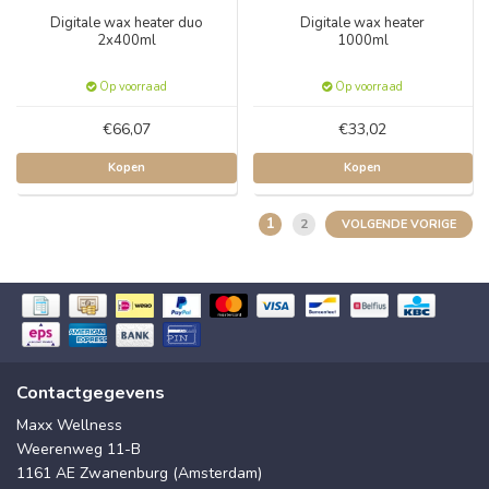
Digitale wax heater duo
Digitale wax heater
2x400ml
1000ml
Op voorraad
Op voorraad
€66,07
€33,02
Kopen
Kopen
1
2
VOLGENDE VORIGE
Contactgegevens
Maxx Wellness
Weerenweg 11-B
1161 AE Zwanenburg (Amsterdam)