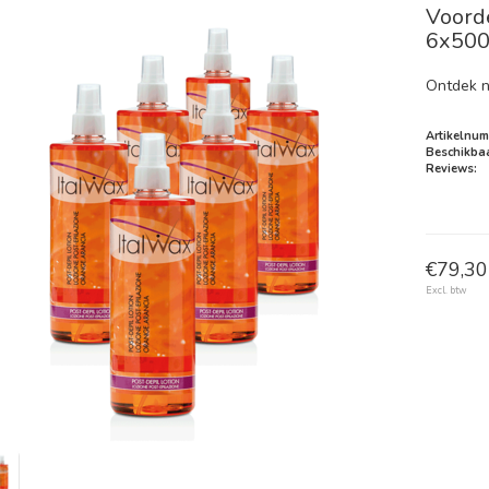
Voord
6x50
Ontdek n
Artikelnum
Beschikbaa
Reviews:
€79,30 
Excl. btw