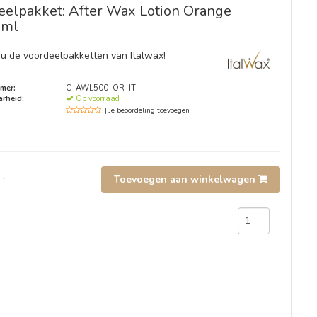
eelpakket: After Wax Lotion Orange
0ml
u de voordeelpakketten van Italwax!
mer:
C_AWL500_OR_IT
rheid:
Op voorraad
| Je beoordeling toevoegen
.
Toevoegen aan winkelwagen