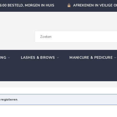
6:00 BESTELD, MORGEN IN HUIS
AFREKENEN IN VEILIGE 
GING
LASHES & BROWS
MANICURE & PEDICURE
e
registeren
.