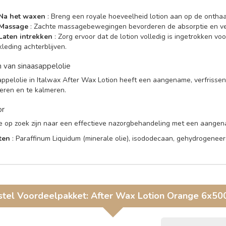
Na het waxen
: Breng een royale hoeveelheid lotion aan op de onthaa
Massage
: Zachte massagebewegingen bevorderen de absorptie en ver
Laten intrekken
: Zorg ervoor dat de lotion volledig is ingetrokken v
kleding achterblijven.
 van sinaasappelolie
ppelolie in Italwax After Wax Lotion heeft een aangename, verfrissen
seren en te kalmeren.
or
 op zoek zijn naar een effectieve nazorgbehandeling met een aange
ten
: Paraffinum Liquidum (minerale olie), isododecaan, gehydrogene
stel
Voordeelpakket: After Wax Lotion Orange 6x50