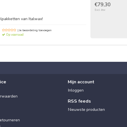
€79,30
Excl. btw
lpakketten van Italwax!
| Je beoordeling toevoegen
Op voorraad
ice
Mijn account
Inloggen
rwaarden
RSS feeds
Nieuwste producten
etourneren
e