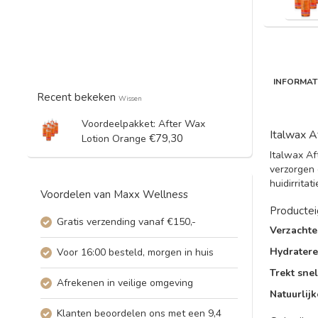
INFORMAT
Recent bekeken
Wissen
Voordeelpakket: After Wax
Italwax A
€79,30
Lotion Orange
Italwax Af
verzorgen 
huidirritat
Voordelen van Maxx Wellness
Producte
Gratis verzending vanaf €150,-
Verzacht
Hydrater
Voor 16:00 besteld, morgen in huis
Trekt snel
Afrekenen in veilige omgeving
Natuurlij
Klanten beoordelen ons met een 9,4