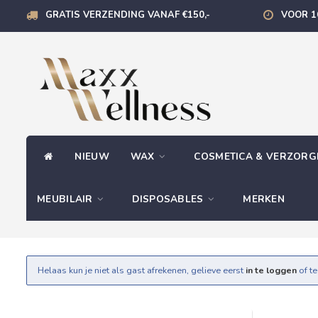
GRATIS VERZENDING VANAF €150,-
VOOR 1
NIEUW
WAX
COSMETICA & VERZOR
MEUBILAIR
DISPOSABLES
MERKEN
Helaas kun je niet als gast afrekenen, gelieve eerst
in te loggen
of t