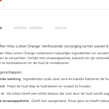
IE
REVIEWS
TAGS (0)
fter Wax Lotion Orange: Verfrissende verzorging na het waxen
ter Wax Lotion Orange combineert natuurlijke ingrediënten en verzac
en te verzachten. Verrijkt met sinaasappelolie, bekend om zijn antioxi
ie te minimaliseren en de huid te revitaliseren.
igenschappen
ende werking
: Ingrediënten zoals aloë vera en kamille kalmeren de hu
end
: Helpt de huid diep te hydrateren en soepel te houden.
 in
: De lotion heeft een lichte textuur die snel door de huid wordt o
ke sinaasappelolie
: Geeft een aangename, frisse geur en heeft natuur