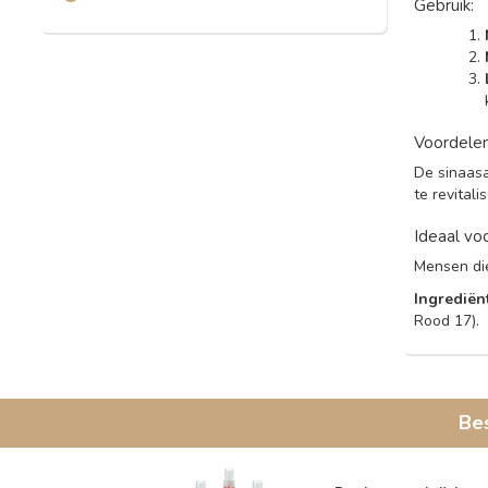
Gebruik:
Voordelen
De sinaasa
te revitali
Ideaal vo
Mensen die
Ingrediën
Rood 17).
Be