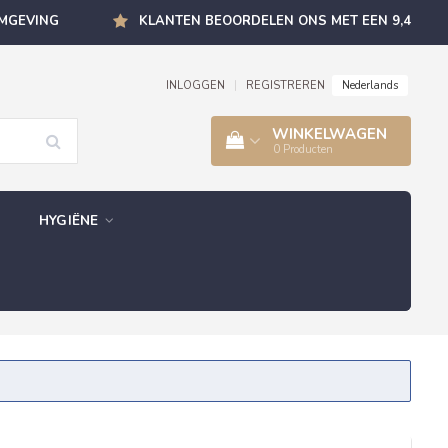
OMGEVING
KLANTEN BEOORDELEN ONS MET EEN 9,4
Nederlands
INLOGGEN
|
REGISTREREN
WINKELWAGEN
0
Producten
HYGIËNE