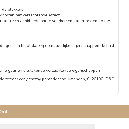
rde plekken.
groten het verzachtende effect.
oordat u zich aankleedt, om te voorkomen dat er resten op uw
de geur en helpt dankzij de natuurlijke eigenschappen de huid
name geur en uitstekende verzachtende eigenschappen.
erde tetradecenyl/methylpentadecene, limoneen, CI 26100 (D&C
0ml