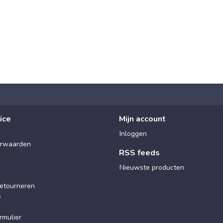
ice
Mijn account
Inloggen
rwaarden
RSS feeds
Nieuwste producten
etourneren
e
rmulier