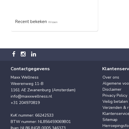
Recent bekeken
Wissen
Contactgegevens
Klantenserv
Maxx Wellness
Over ons
Algemene voo
Weerenweg 11-B
Disclaimer
1161 AE Zwanenburg (Amsterdam)
Privacy Policy
info@maxxwellness.nl
Veilig betalen
+31 204970819
Verzenden & r
Klantenservic
KvK nummer: 66242533
Sitemap
BTW nummer: NL856459069B01
Herroepingsfo
Iban: NL86 INGB 0005 346373