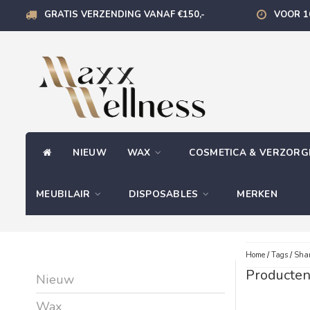
GRATIS VERZENDING VANAF €150,-
VOOR 1
NIEUW
WAX
COSMETICA & VERZOR
MEUBILAIR
DISPOSABLES
MERKEN
Home
/
Tags
/
Sha
Producte
Nieuw
Wax