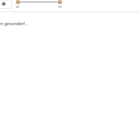
€
0
€
5
n gevonden!...