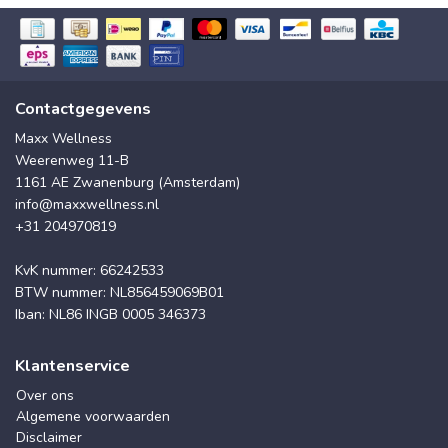
Contactgegevens
Maxx Wellness
Weerenweg 11-B
1161 AE Zwanenburg (Amsterdam)
info@maxxwellness.nl
+31 204970819
KvK nummer: 66242533
BTW nummer: NL856459069B01
Iban: NL86 INGB 0005 346373
Klantenservice
Over ons
Algemene voorwaarden
Disclaimer