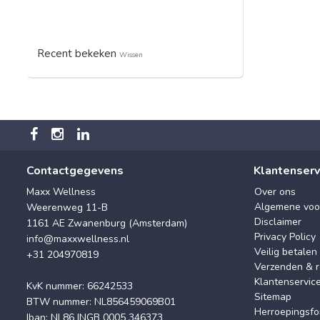
Recent bekeken
Wissen
Contactgegevens
Klantenserv
Maxx Wellness
Over ons
Algemene voo
Weerenweg 11-B
Disclaimer
1161 AE Zwanenburg (Amsterdam)
Privacy Policy
info@maxxwellness.nl
Veilig betalen
+31 204970819
Verzenden & r
Klantenservic
KvK nummer: 66242533
Sitemap
BTW nummer: NL856459069B01
Herroepingsfo
Iban: NL86 INGB 0005 346373