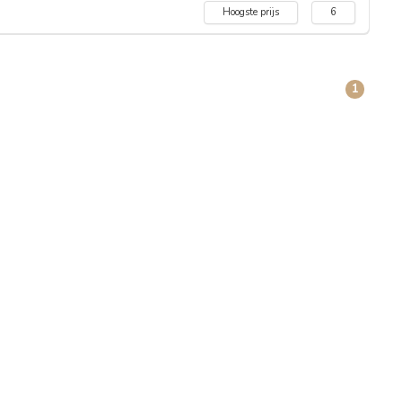
Hoogste prijs
6
1