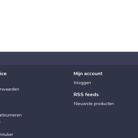
ice
Mijn account
Inloggen
rwaarden
RSS feeds
Nieuwste producten
etourneren
e
rmulier