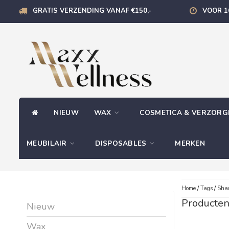
GRATIS VERZENDING VANAF €150,-
VOOR 1
NIEUW
WAX
COSMETICA & VERZOR
MEUBILAIR
DISPOSABLES
MERKEN
Home
/
Tags
/
Sha
Producte
Nieuw
Wax