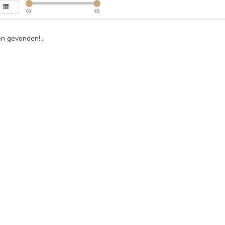
€
0
€
5
n gevonden!...