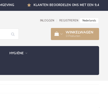
OMGEVING
KLANTEN BEOORDELEN ONS MET EEN 9,4
Nederlands
INLOGGEN
|
REGISTREREN
WINKELWAGEN
0
Producten
HYGIËNE