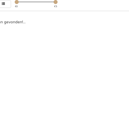
€
0
€
5
n gevonden!...