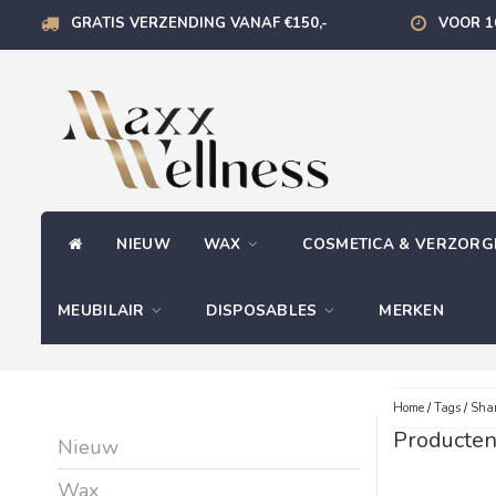
GRATIS VERZENDING VANAF €150,-
VOOR 1
NIEUW
WAX
COSMETICA & VERZOR
MEUBILAIR
DISPOSABLES
MERKEN
Home
/
Tags
/
Sha
Producte
Nieuw
Wax