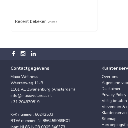
Recent bekeken
Wissen
Contactgegevens
Klantenserv
Maxx Wellness
Over ons
Algemene voo
Weerenweg 11-B
Disclaimer
1161 AE Zwanenburg (Amsterdam)
Privacy Policy
info@maxxwellness.nl
Veilig betalen
+31 204970819
Verzenden & r
Klantenservic
KvK nummer: 66242533
Sitemap
BTW nummer: NL856459069B01
Herroepingsfo
Iban: NL86 INGB 0005 346373