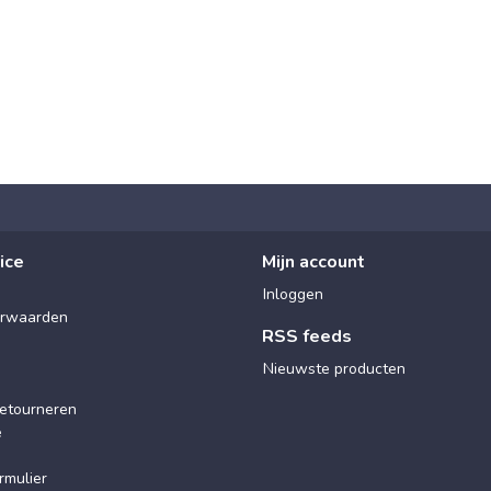
ice
Mijn account
Inloggen
rwaarden
RSS feeds
Nieuwste producten
etourneren
e
rmulier