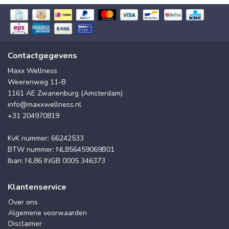
Contactgegevens
Maxx Wellness
Weerenweg 11-B
1161 AE Zwanenburg (Amsterdam)
info@maxxwellness.nl
+31 204970819
KvK nummer: 66242533
BTW nummer: NL856459069B01
Iban: NL86 INGB 0005 346373
Klantenservice
Over ons
Algemene voorwaarden
Disclaimer