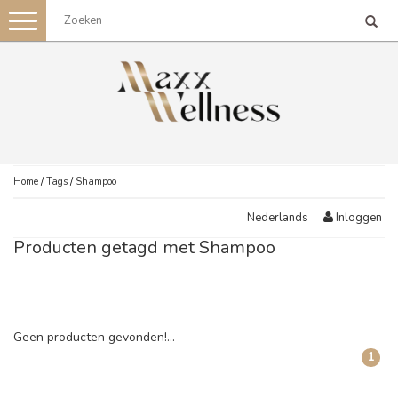
Toggle
navigation
Home
/
Tags
/
Shampoo
Inloggen
Nederlands
Producten getagd met Shampoo
Geen producten gevonden!...
1