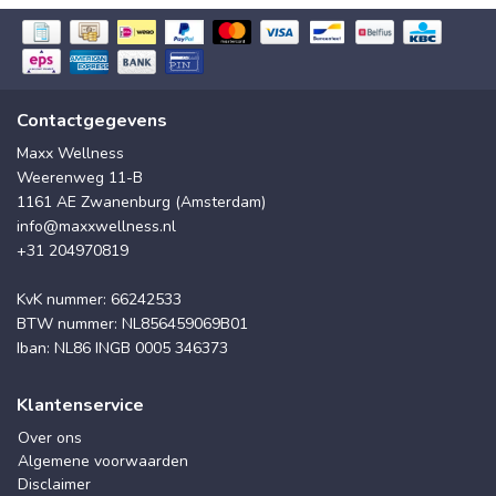
Contactgegevens
Maxx Wellness
Weerenweg 11-B
1161 AE Zwanenburg (Amsterdam)
info@maxxwellness.nl
+31 204970819
KvK nummer: 66242533
BTW nummer: NL856459069B01
Iban: NL86 INGB 0005 346373
Klantenservice
Over ons
Algemene voorwaarden
Disclaimer