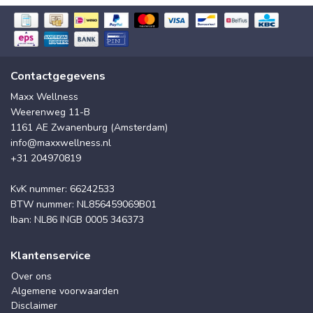
Contactgegevens
Maxx Wellness
Weerenweg 11-B
1161 AE Zwanenburg (Amsterdam)
info@maxxwellness.nl
+31 204970819
KvK nummer: 66242533
BTW nummer: NL856459069B01
Iban: NL86 INGB 0005 346373
Klantenservice
Over ons
Algemene voorwaarden
Disclaimer