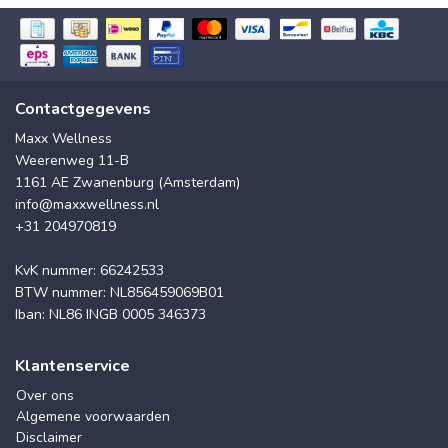
Contactgegevens
Maxx Wellness
Weerenweg 11-B
1161 AE Zwanenburg (Amsterdam)
info@maxxwellness.nl
+31 204970819
KvK nummer: 66242533
BTW nummer: NL856459069B01
Iban: NL86 INGB 0005 346373
Klantenservice
Over ons
Algemene voorwaarden
Disclaimer