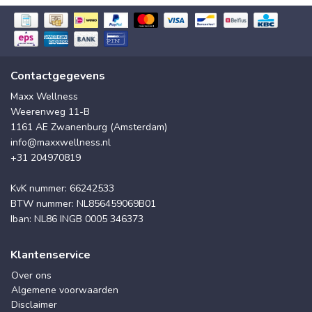
Contactgegevens
Maxx Wellness
Weerenweg 11-B
1161 AE Zwanenburg (Amsterdam)
info@maxxwellness.nl
+31 204970819
KvK nummer: 66242533
BTW nummer: NL856459069B01
Iban: NL86 INGB 0005 346373
Klantenservice
Over ons
Algemene voorwaarden
Disclaimer