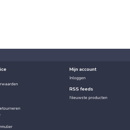
ice
Mijn account
Inloggen
rwaarden
RSS feeds
Nieuwste producten
etourneren
e
rmulier