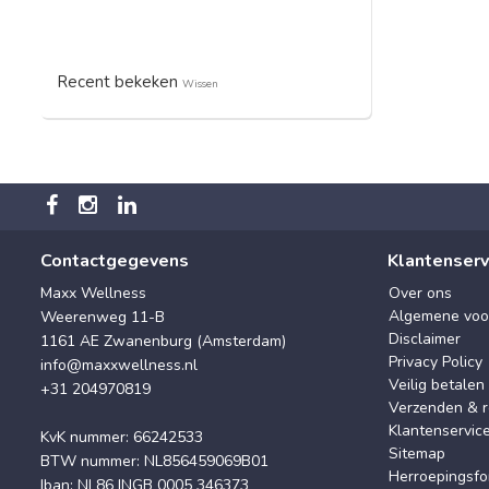
Recent bekeken
Wissen
Contactgegevens
Klantenserv
Maxx Wellness
Over ons
Algemene voo
Weerenweg 11-B
Disclaimer
1161 AE Zwanenburg (Amsterdam)
Privacy Policy
info@maxxwellness.nl
Veilig betalen
+31 204970819
Verzenden & r
Klantenservic
KvK nummer: 66242533
Sitemap
BTW nummer: NL856459069B01
Herroepingsfo
Iban: NL86 INGB 0005 346373