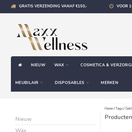
GRATIS VERZENDING VANAF €150,-
VOOR 1
NIEUW
WAX
COSMETICA & VERZOR
MEUBILAIR
DISPOSABLES
MERKEN
Home
/
Tags
/
Gekl
Producten
Nieuw
Wax