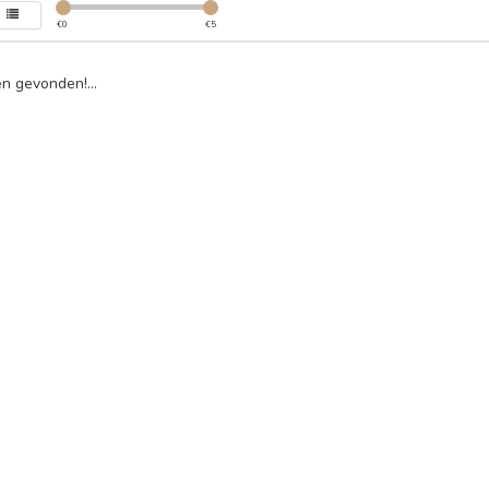
€
0
€
5
n gevonden!...