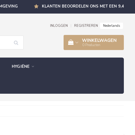
OMGEVING
KLANTEN BEOORDELEN ONS MET EEN 9,4
Nederlands
INLOGGEN
|
REGISTREREN
WINKELWAGEN
0
Producten
HYGIËNE