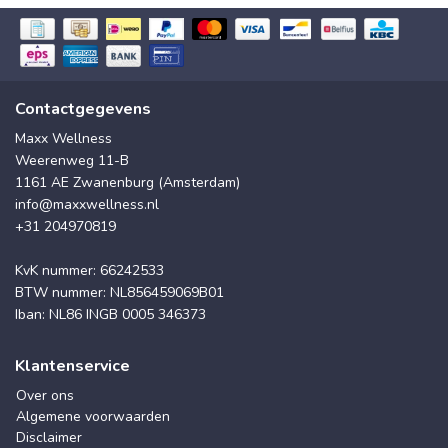
Contactgegevens
Maxx Wellness
Weerenweg 11-B
1161 AE Zwanenburg (Amsterdam)
info@maxxwellness.nl
+31 204970819
KvK nummer: 66242533
BTW nummer: NL856459069B01
Iban: NL86 INGB 0005 346373
Klantenservice
Over ons
Algemene voorwaarden
Disclaimer