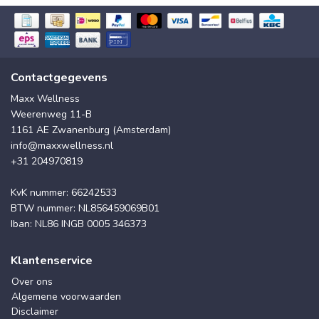
Contactgegevens
Maxx Wellness
Weerenweg 11-B
1161 AE Zwanenburg (Amsterdam)
info@maxxwellness.nl
+31 204970819
KvK nummer: 66242533
BTW nummer: NL856459069B01
Iban: NL86 INGB 0005 346373
Klantenservice
Over ons
Algemene voorwaarden
Disclaimer