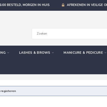
6:00 BESTELD, MORGEN IN HUIS
AFREKENEN IN VEILIGE 
GING
LASHES & BROWS
MANICURE & PEDICURE
e
registeren
.