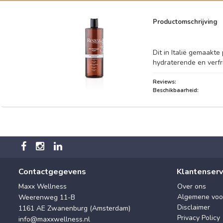
Productomschrijving
Dit in Italië gemaakte
hydraterende en verfr
Reviews:
Beschikbaarheid:
Contactgegevens
Klantenserv
Maxx Wellness
Over ons
Algemene voo
Weerenweg 11-B
Disclaimer
1161 AE Zwanenburg (Amsterdam)
Privacy Policy
info@maxxwellness.nl