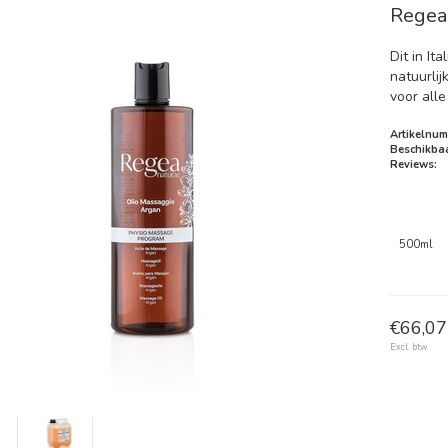
Regea
Dit in It
natuurlij
voor alle
Artikelnum
Beschikbaa
Reviews:
500ml
€66,07 
Excl. btw