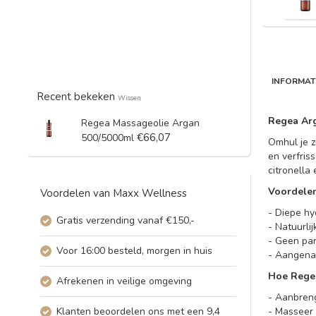
INFORMAT
Recent bekeken
Wissen
Regea Arg
Regea Massageolie Argan
€66,07
500/5000ml
Omhul je z
en verfris
citronella
Voordele
Voordelen van Maxx Wellness
- Diepe hy
Gratis verzending vanaf €150,-
- Natuurli
- Geen par
Voor 16:00 besteld, morgen in huis
- Aangena
Hoe Regea
Afrekenen in veilige omgeving
- Aanbreng
Klanten beoordelen ons met een 9,4
- Masseer