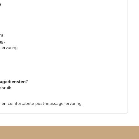
e
ra
jgt
servaring
sagediensten?
ebruik.
ne en comfortabele post-massage-ervaring.