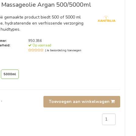
 Massageolie Argan 500/5000ml
alië gemaakte product biedt 500 of 5000 ml
ke, hydraterende en verfrissende verzorging
 huidtypes.
mer:
950.386
rheid:
Op voorraad
| Je beoordeling toevoegen
5000ml
.
Toevoegen aan winkelwagen