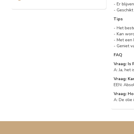
- Er blijv
- Geschikt
Tips
- Het best
- Kan word
- Met een 
- Geniet 
FAQ
Vraag: Is
A: Ja, het
Vraag: Ka
EEN: Absol
Vraag: Ho
A: De olie