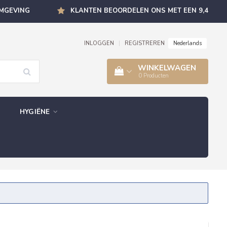
OMGEVING
KLANTEN BEOORDELEN ONS MET EEN 9,4
Nederlands
INLOGGEN
|
REGISTREREN
WINKELWAGEN
0
Producten
HYGIËNE