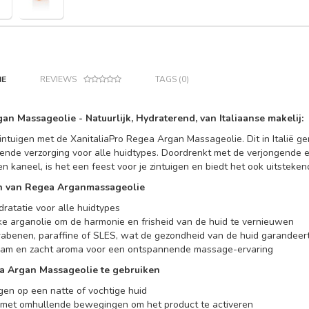
IE
REVIEWS
TAGS (0)
an Massageolie - Natuurlijk, Hydraterend, van Italiaanse makelij:
intuigen met de XanitaliaPro Regea Argan Massageolie. Dit in Italië g
sende verzorging voor alle huidtypes. Doordrenkt met de verjongende
 en kaneel, is het een feest voor je zintuigen en biedt het ook uitsteke
n van Regea Arganmassageolie
dratatie voor alle huidtypes
jke arganolie om de harmonie en frisheid van de huid te vernieuwen
abenen, paraffine of SLES, wat de gezondheid van de huid garandeer
am en zacht aroma voor een ontspannende massage-ervaring
 Argan Massageolie te gebruiken
en op een natte of vochtige huid
 met omhullende bewegingen om het product te activeren