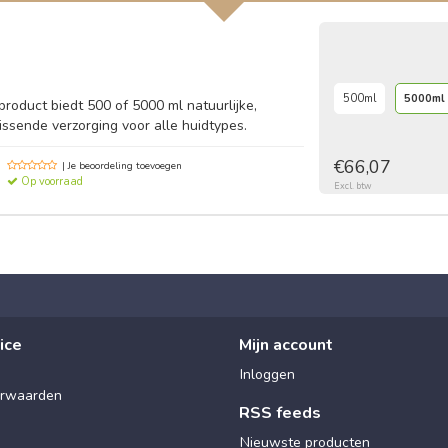
500ml
5000ml
 product biedt 500 of 5000 ml natuurlijke,
issende verzorging voor alle huidtypes.
€66,07
| Je beoordeling toevoegen
Op voorraad
Excl. btw
ice
Mijn account
Inloggen
rwaarden
RSS feeds
Nieuwste producten