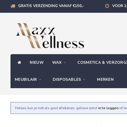
GRATIS VERZENDING VANAF €150,-
VOOR 1
NIEUW
WAX
COSMETICA & VERZOR
MEUBILAIR
DISPOSABLES
MERKEN
Helaas kun je niet als gast afrekenen, gelieve eerst
in te loggen
of t