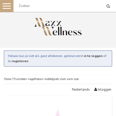
Toggle
navigation
Helaas kun je niet als gast afrekenen, gelieve eerst
in te loggen
of
te
registeren
.
Home
/
Puimsteen nagelfreesin middelgrote vlam vorm roze
Inloggen
Nederlands