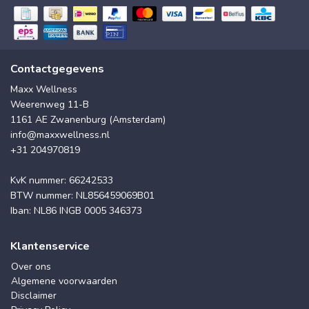
Contactgegevens
Maxx Wellness
Weerenweg 11-B
1161 AE Zwanenburg (Amsterdam)
info@maxxwellness.nl
+31 204970819
KvK nummer: 66242533
BTW nummer: NL856459069B01
Iban: NL86 INGB 0005 346373
Klantenservice
Over ons
Algemene voorwaarden
Disclaimer