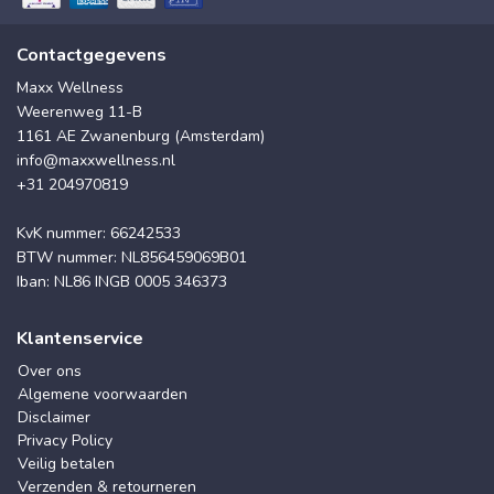
Contactgegevens
Maxx Wellness
Weerenweg 11-B
1161 AE Zwanenburg (Amsterdam)
info@maxxwellness.nl
+31 204970819
KvK nummer: 66242533
BTW nummer: NL856459069B01
Iban: NL86 INGB 0005 346373
Klantenservice
Over ons
Algemene voorwaarden
Disclaimer
Privacy Policy
Veilig betalen
Verzenden & retourneren