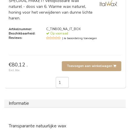
SPECIAAL PAKKET! Vetoplosbare wax
naturel - doos van 6. Warme wax naturel,
honing voor het verwijderen van dunne lichte
haren.
Artikelnummer:
C_TIN800_NA_IT_BOX
Beschikbaarheid:
Op voorraad
Reviews:
| Je beoordeling toevoegen
€80,12 .
Toevoegen aan winkelwagen
Excl. btw
Informatie
Transparante natuurlijke wax