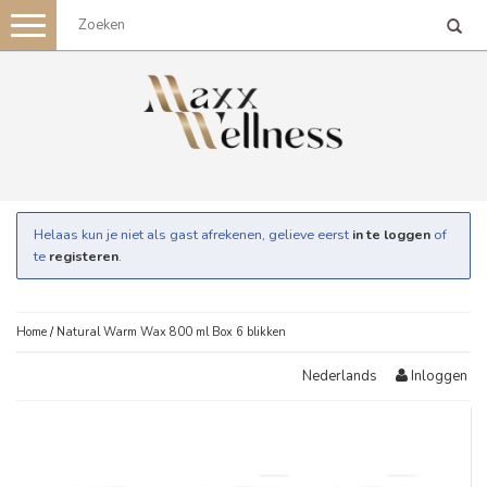
Toggle
navigation
Helaas kun je niet als gast afrekenen, gelieve eerst
in te loggen
of
te
registeren
.
Home
/
Natural Warm Wax 800 ml Box 6 blikken
Inloggen
Nederlands